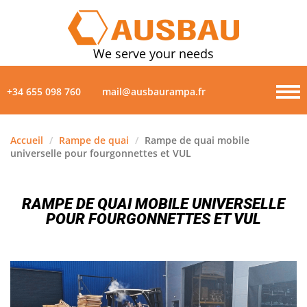
We serve your needs
+34 655 098 760
mail@ausbaurampa.fr
Accueil
/
Rampe de quai
/
Rampe de quai mobile
universelle pour fourgonnettes et VUL
PRODUITS
PROPOS DE NOUS
RAMPE DE QUAI MOBILE UNIVERSELLE
POUR FOURGONNETTES ET VUL
NOUVELLES
GALERIE
CONTACTS